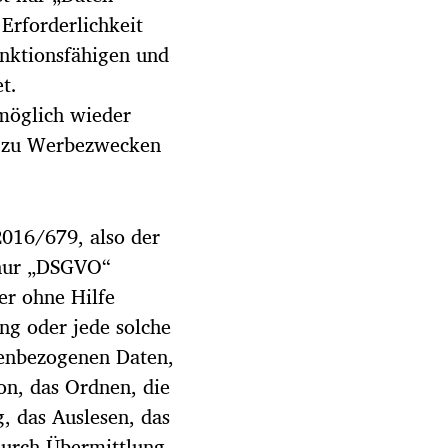
Erforderlichkeit
unktionsfähigen und
t.
möglich wieder
s zu Werbezwecken
2016/679, also der
 nur „DSGVO“
er ohne Hilfe
ng oder jede solche
enbezogenen Daten,
on, das Ordnen, die
, das Auslesen, das
durch Übermittlung,