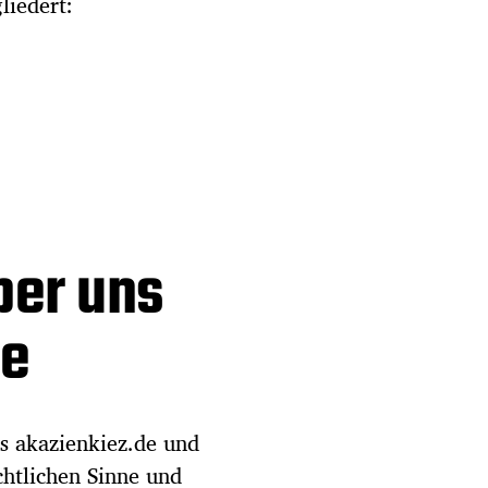
liedert:
ber uns
he
ts akazienkiez.de und
chtlichen Sinne und