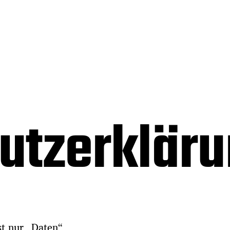
utzerklär
t nur „Daten“