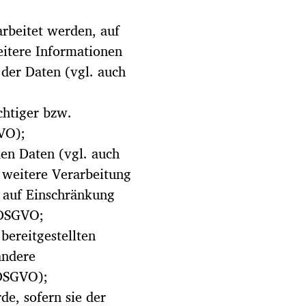
arbeitet werden, auf
eitere Informationen
der Daten (vgl. auch
chtiger bzw.
VO);
den Daten (vgl. auch
e weitere Verarbeitung
, auf Einschränkung
 DSGVO;
bereitgestellten
andere
 DSGVO);
e, sofern sie der