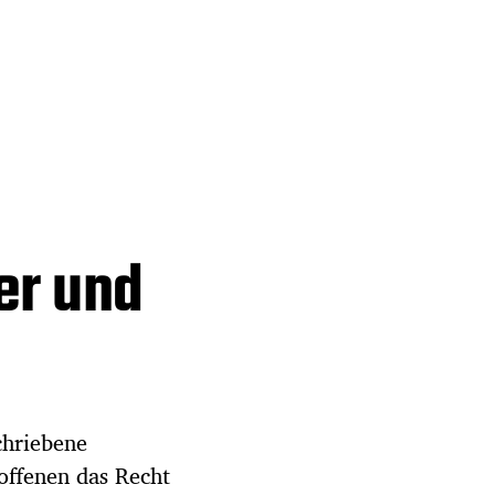
zer und
chriebene
offenen das Recht