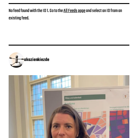
No feed found with the ID 1. Go to the
All Feeds page
and select an ID from an
existing feed.
akazienkiezde