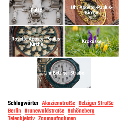
Uhr Apostel-Paulus-
Putto
Kirche
Rosette Apostel-Paulus-
Krokusse
Kirche
Uhr Belziger Straße
Schlagwörter
Akazienstraße
Belziger Straße
Berlin
Grunewaldstraße
Schöneberg
Teleobjektiv
Zoomaufnahmen