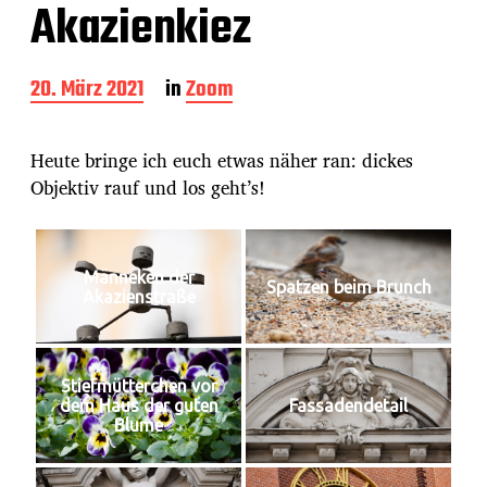
Akazienkiez
B
20. März 2021
in
Zoom
e
i
t
Heute bringe ich euch etwas näher ran: dickes
r
Objektiv rauf und los geht’s!
a
g
s
d
Männeken der
a
Spatzen beim Brunch
Akazienstraße
t
u
m
Stiefmütterchen vor
dem Haus der guten
Fassadendetail
Blume