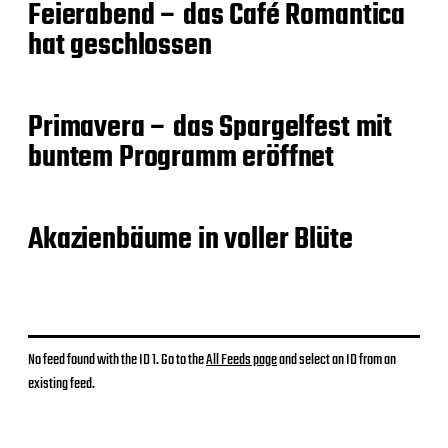
Feierabend – das Café Romantica
hat geschlossen
Primavera – das Spargelfest mit
buntem Programm eröffnet
Akazienbäume in voller Blüte
No feed found with the ID 1. Go to the
All Feeds page
and select an ID from an
existing feed.